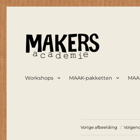
maakt zooi weer mooi
De Knutselarij
Workshops
MAAK-pakketten
MAAK
Vorige afbeelding
Volgend