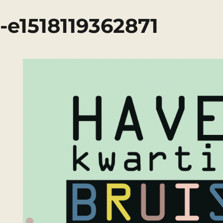
t-e1518119362871