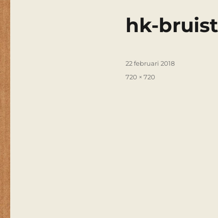
hk-bruis
Geplaatst
22 februari 2018
op
Volledige
720 × 720
grootte