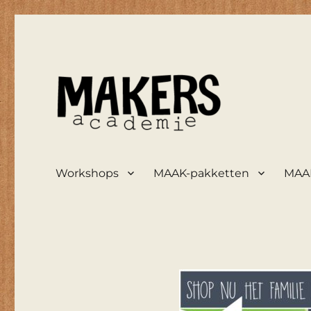
maakt zooi weer mooi
De Knutselarij
Workshops
MAAK-pakketten
MAAK