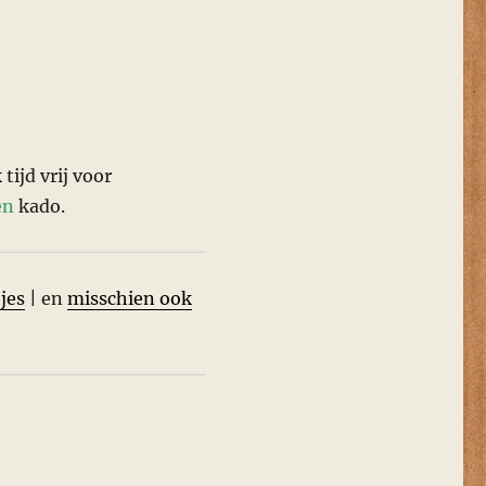
k
tijd vrij voor
en
kado.
jes
| en
misschien ook