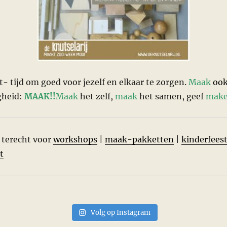
- tijd om goed voor jezelf en elkaar te zorgen.
Maak
oo
gheid:
MAAK!!
Maak
het zelf,
maak
het samen, geef
mak
e terecht voor
workshops
|
maak-pakketten
|
kinderfeest
t
Volg op Instagram