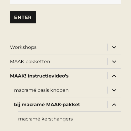
submen
Workshops
uitvouw
submen
MAAK-pakketten
uitvouw
submen
MAAK! instructievideo’s
uitvouw
submen
macramé basis knopen
uitvouw
submen
bij macramé MAAK-pakket
uitvouw
macramé kersthangers