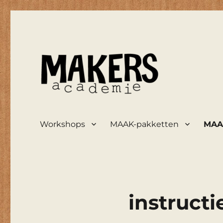
maakt zooi weer mooi
De Knutselarij
Workshops
MAAK-pakketten
MAAK
instruct