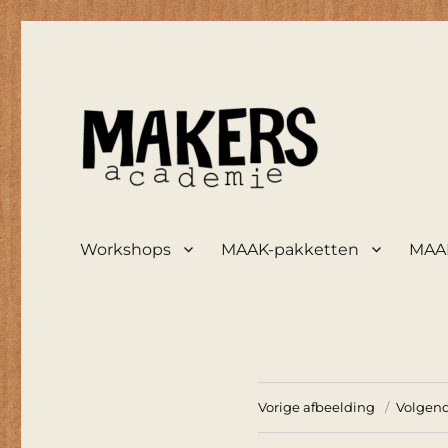
maakt zooi weer mooi
De Knutselarij
Workshops
MAAK-pakketten
MAAK
Vorige afbeelding
Volgend